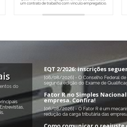
um contrato de trabalho com vínculo empregatício.
EQT 2/2026: inscrições segue
ais
[06/08/2026] - O Conselho Federal de C
segunda edição do Exame de Qualificaç
mentos do
Fator R no Simples Nacional
empresa. Confira!
rincipais
Entrevistas,
[06/08/2026] - O Fator R é um mecani
s.
redução da carga tributária das empresas
Como comunicar o reajuste c