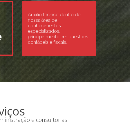
Auxílio técnico dentro de
nossa área de
conhecimentos
especializados,
e
principalmente em questões
contábeis e fiscais.
viços
inistração e consultorias.