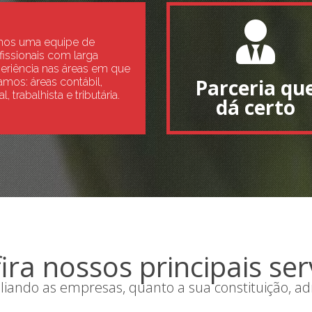
os uma equipe de
fissionais com larga
eriência nas áreas em que
Parceria qu
amos: áreas contábil,
al, trabalhista e tributária.
dá certo
ira nossos principais ser
ando as empresas, quanto a sua constituição, adm