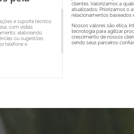
clientes. Valorizamos a qual
atualizados. Priorizamos o 
relacionamentos baseados e
ações e suporte técnico
Nossos valores são ética, in
sa, com visitas
tecnologia para agilizar pro
hamento, elaborando
crescimento de nossos clien
ências ou sugestões,
sendo seus parceiros confiáv
or telefone e