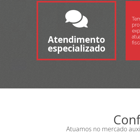
Tem
pro
exp
Atendimento
atu
fisc
especializado
Conf
Atuamos no mercado auxili