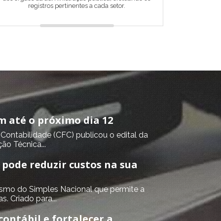
registros pertinentes a cada setor.
m até o próximo dia 12
ontabilidade (CFC) publicou o edital da
ão Técnica...
 pode reduzir custos na sua
smo do Simples Nacional que permite a
. Criado para...
ontábil e fortalecer a