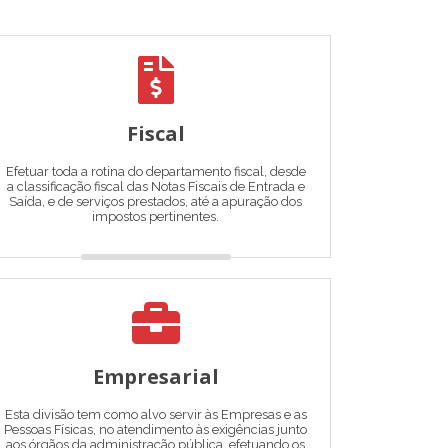
Fiscal
Efetuar toda a rotina do departamento fiscal, desde
a classificação fiscal das Notas Fiscais de Entrada e
Saída, e de serviços prestados, até a apuração dos
impostos pertinentes.
Empresarial
Esta divisão tem como alvo servir às Empresas e as
Pessoas Físicas, no atendimento às exigências junto
aos órgãos da administração pública, efetuando os