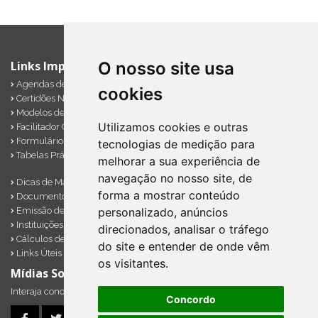
O nosso site usa
Links Importantes
Agendas de Obrigações
cookies
Certidões Negativas
Modelos de Documentos
Utilizamos cookies e outras
Facilitador Contábil
Formulários Diversos
tecnologias de medição para
Tabelas Práticas
melhorar a sua experiência de
navegação no nosso site, de
Dicas de Marketing
forma a mostrar conteúdo
Documentos Importantes
Emissão de Notas
personalizado, anúncios
Instituições Financeiras
direcionados, analisar o tráfego
Cálculos de Impostos em Atraso
do site e entender de onde vêm
Links Úteis
os visitantes.
Mídias Sociais
Interaja conosco pelos nossos perfis e saiba de todas as novidades.
Concordo