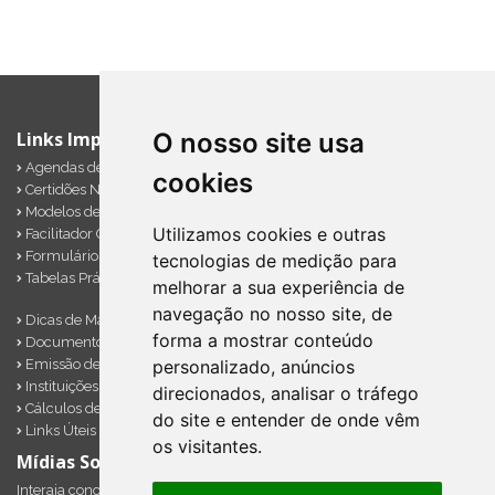
O nosso site usa
Links Importantes
Agendas de Obrigações
cookies
Certidões Negativas
Modelos de Documentos
Utilizamos cookies e outras
Facilitador Contábil
Formulários Diversos
tecnologias de medição para
Tabelas Práticas
melhorar a sua experiência de
navegação no nosso site, de
Dicas de Marketing
forma a mostrar conteúdo
Documentos Importantes
Emissão de Notas
personalizado, anúncios
Instituições Financeiras
direcionados, analisar o tráfego
Cálculos de Impostos em Atraso
do site e entender de onde vêm
Links Úteis
os visitantes.
Mídias Sociais
Interaja conosco pelos nossos perfis e saiba de todas as novidades.