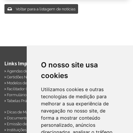
Voltar para a listagem de notícias
Links Importantes
O nosso site usa
Agendas de Obrigações
cookies
Certidões Negativas
Modelos de Documentos
Utilizamos cookies e outras
Facilitador Contábil
Formulários Diversos
tecnologias de medição para
Tabelas Práticas
melhorar a sua experiência de
navegação no nosso site, de
Dicas de Marketing
forma a mostrar conteúdo
Documentos Importantes
Emissão de Notas
personalizado, anúncios
Instituições Financeiras
direcionados, analisar o tráfego