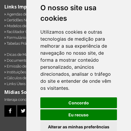
O nosso site usa
Links Importantes
Agendas de Obrigações
cookies
Certidões Negativas
Modelos de Documentos
Utilizamos cookies e outras
Facilitador Contábil
Formulários Diversos
tecnologias de medição para
Tabelas Práticas
melhorar a sua experiência de
navegação no nosso site, de
Dicas de Marketing
forma a mostrar conteúdo
Documentos Importantes
Emissão de Notas
personalizado, anúncios
Instituições Financeiras
direcionados, analisar o tráfego
Cálculos de Impostos em Atraso
do site e entender de onde vêm
Links Úteis
os visitantes.
Mídias Sociais
Interaja conosco pelos nossos perfis e saiba de todas as novidades.
Concordo
Eu recuso
Alterar as minhas preferências