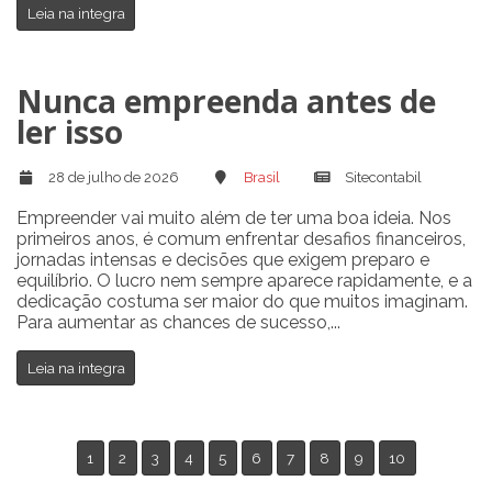
Leia na integra
Nunca empreenda antes de
ler isso
28 de julho de 2026
Brasil
Sitecontabil
Empreender vai muito além de ter uma boa ideia. Nos
primeiros anos, é comum enfrentar desafios financeiros,
jornadas intensas e decisões que exigem preparo e
equilíbrio. O lucro nem sempre aparece rapidamente, e a
dedicação costuma ser maior do que muitos imaginam.
Para aumentar as chances de sucesso,...
Leia na integra
1
2
3
4
5
6
7
8
9
10