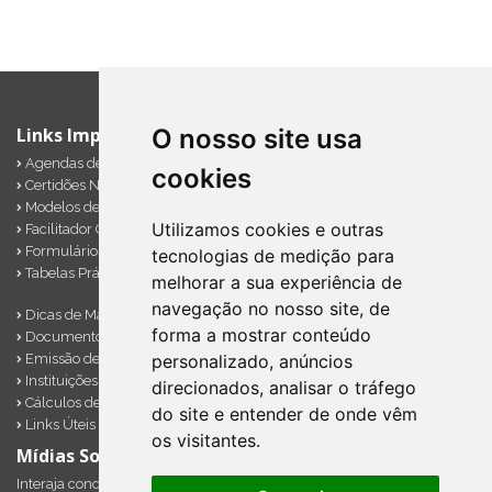
O nosso site usa
Links Importantes
Agendas de Obrigações
cookies
Certidões Negativas
Modelos de Documentos
Utilizamos cookies e outras
Facilitador Contábil
Formulários Diversos
tecnologias de medição para
Tabelas Práticas
melhorar a sua experiência de
navegação no nosso site, de
Dicas de Marketing
forma a mostrar conteúdo
Documentos Importantes
Emissão de Notas
personalizado, anúncios
Instituições Financeiras
direcionados, analisar o tráfego
Cálculos de Impostos em Atraso
do site e entender de onde vêm
Links Úteis
os visitantes.
Mídias Sociais
Interaja conosco pelos nossos perfis e saiba de todas as novidades.